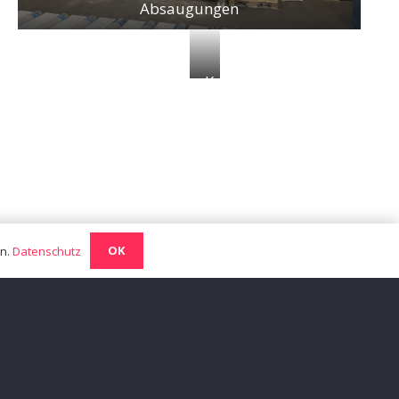
Absaugungen
Kantenanleimmaschinen
OK
en.
Datenschutz